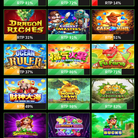
RTP 81
%
RTP 72
%
RTP 14
%
RTP 31
%
RTP 91
%
RTP 51
%
RTP 37
%
RTP 86
%
RTP 71
%
RTP 49
%
RTP 98
%
RTP 83
%