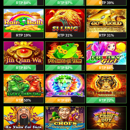
RTP 84
%
RTP 97
%
RTP 39
%
RTP 19
%
RTP 31
%
RTP 31
%
RTP 81
%
RTP 92
%
RTP 66
%
RTP 50
%
RTP 65
%
RTP 72
%