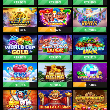
RTP 93
%
RTP 89
%
RTP 89
%
RTP 46
%
RTP 52
%
RTP 98
%
RTP 85
%
RTP 95
%
RTP 91
%
RTP 78
%
RTP 85
%
RTP 38
%