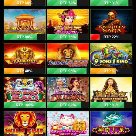
RTP 66
%
RTP 72
%
RTP 91
%
RTP 80
%
RTP 75
%
RTP 22
%
RTP 48
%
RTP 95
%
RTP 61
%
RTP 100
%
RTP 82
%
RTP 81
%