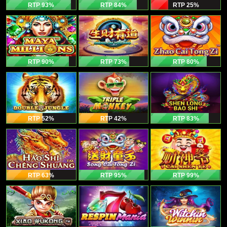
RTP 93
%
RTP 84
%
RTP 25
%
RTP 90
%
RTP 73
%
RTP 80
%
RTP 52
%
RTP 42
%
RTP 83
%
RTP 63
%
RTP 95
%
RTP 99
%