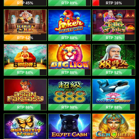
RTP 45
%
RTP 89
%
RTP 16
%
RTP 62
%
RTP 88
%
RTP 76
%
RTP 84
%
RTP 86
%
RTP 92
%
RTP 86
%
RTP 98
%
RTP 88
%