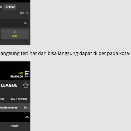
langsung terlihat dan bisa langsung dapat di bet pada kota-