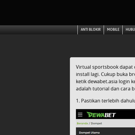
ANTI BLOKIR
MOBILE
HUBU
Virtual sportsbook dapat
install lagi. Cukup buka 
ketik dewabet.asia login
adalah tutorial dan cara 
1. Pastikan terlebih dahul