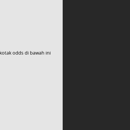
kotak odds di bawah ini