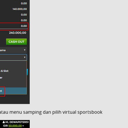
atau menu samping dan pilih virtual sportsbook