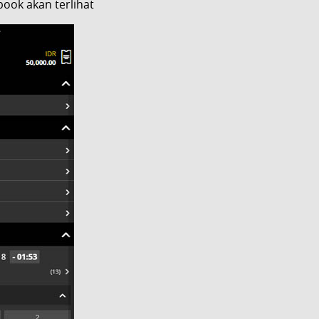
book akan terlihat