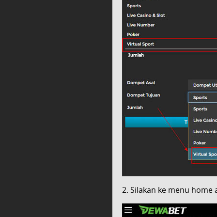
2. Silakan ke menu home 