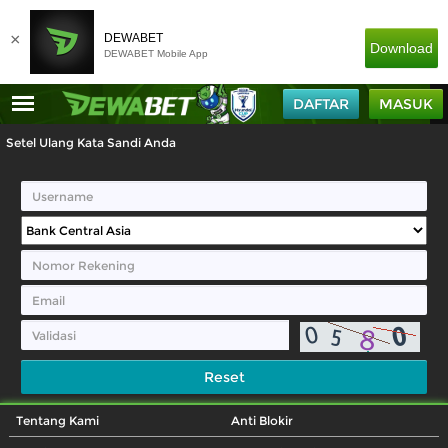
×
DEWABET
Download
DEWABET Mobile App
DAFTAR
MASUK
Setel Ulang Kata Sandi Anda
Reset
Tentang Kami
Anti Blokir